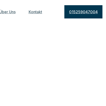
Über Uns
Kontakt
015259047004