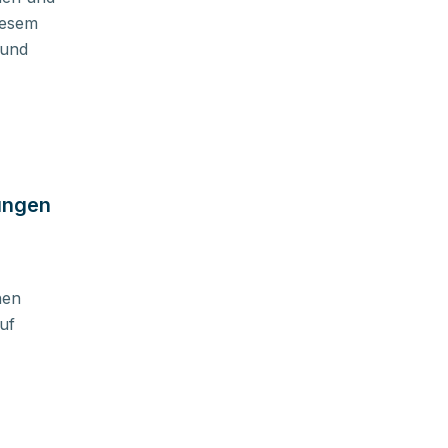
iesem
 und
ungen
nen
uf