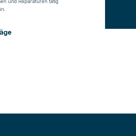
onen und Reparaturen tätig
in.
läge