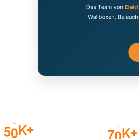
Das Team von
Elek
Wallboxen, Beleucht
5
0
K+
7
0
K+