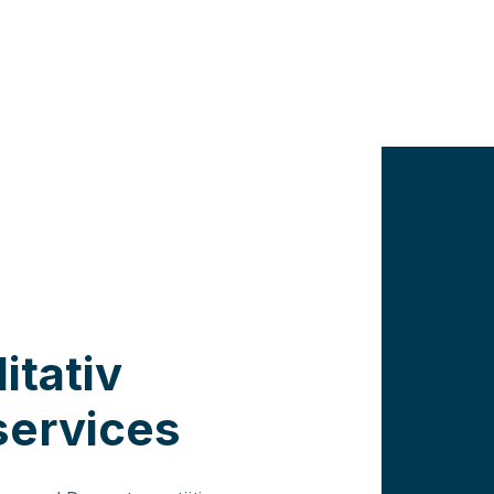
ZUFRIEDENES TEAM
 KUNDEN
itativ
services