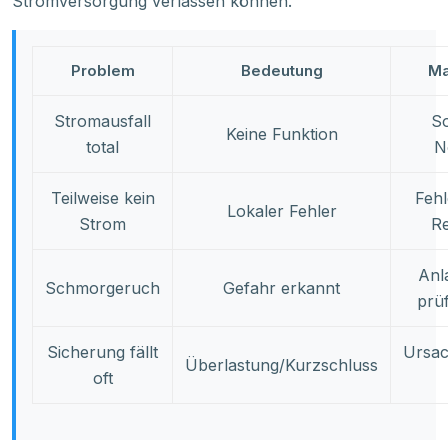
Stromversorgung verlassen können.
Problem
Bedeutung
M
Stromausfall
So
Keine Funktion
total
N
Teilweise kein
Feh
Lokaler Fehler
Strom
R
Anl
Schmorgeruch
Gefahr erkannt
prü
Sicherung fällt
Ursac
Überlastung/Kurzschluss
oft