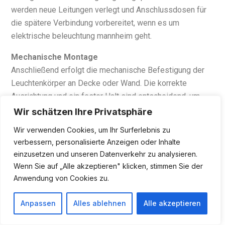
werden neue Leitungen verlegt und Anschlussdosen für
die spätere Verbindung vorbereitet, wenn es um
elektrische beleuchtung mannheim geht.
Mechanische Montage
Anschließend erfolgt die mechanische Befestigung der
Leuchtenkörper an Decke oder Wand. Die korrekte
Ausrichtung und ein fester Halt sind entscheidend, um
Vibrationen oder ein späteres Lösen zu verhindern.
Wir schätzen Ihre Privatsphäre
Wir verwenden Cookies, um Ihr Surferlebnis zu
Elektrischer Anschluss
verbessern, personalisierte Anzeigen oder Inhalte
Nun werden die Leuchten an das Stromnetz
einzusetzen und unseren Datenverkehr zu analysieren.
angeschlossen. Dabei werden die Adern – Phase,
Wenn Sie auf „Alle akzeptieren" klicken, stimmen Sie der
Neutralleiter und Schutzleiter – farbkorrekt und sicher in
Anwendung von Cookies zu.
den dafür vorgesehenen Klemmen verbunden.
Anpassen
Alles ablehnen
Alle akzeptieren
Praxisfall aus dem Einsatz
Bei einer
Lichtinstallation Mannheim
in der