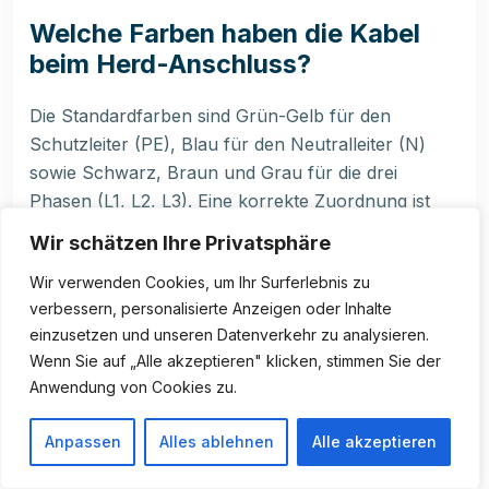
Welche Farben haben die Kabel
beim Herd-Anschluss?
Die Standardfarben sind Grün-Gelb für den
Schutzleiter (PE), Blau für den Neutralleiter (N)
sowie Schwarz, Braun und Grau für die drei
Phasen (L1, L2, L3). Eine korrekte Zuordnung ist
für die Sicherheit und Funktion des Geräts
Wir schätzen Ihre Privatsphäre
entscheidend.
Wir verwenden Cookies, um Ihr Surferlebnis zu
verbessern, personalisierte Anzeigen oder Inhalte
Was ist der Unterschied zwischen
einzusetzen und unseren Datenverkehr zu analysieren.
einem Ceranfeld und einem
Wenn Sie auf „Alle akzeptieren" klicken, stimmen Sie der
Induktionskochfeld?
Anwendung von Cookies zu.
Ein Ceranfeld erhitzt die Kochzone mittels
Anpassen
Alles ablehnen
Alle akzeptieren
Heizspiralen unter der Glaskeramik. Ein