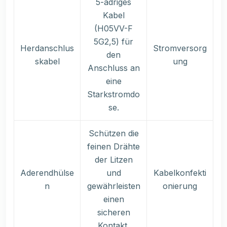
5-adriges
Kabel
(H05VV-F
5G2,5) für
Herdanschlus
Stromversorg
den
skabel
ung
Anschluss an
eine
Starkstromdo
se.
Schützen die
feinen Drähte
der Litzen
Aderendhülse
und
Kabelkonfekti
n
gewährleisten
onierung
einen
sicheren
Kontakt.