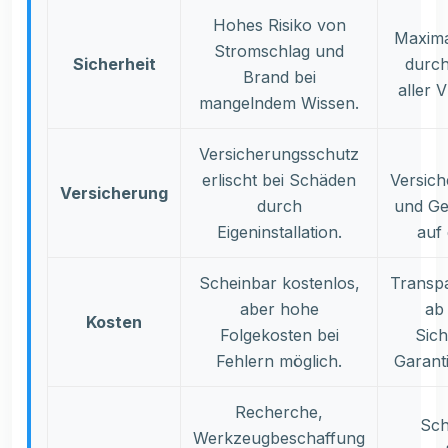
Hohes Risiko von
Maxima
Stromschlag und
Sicherheit
durch
Brand bei
aller
mangelndem Wissen.
Versicherungsschutz
erlischt bei Schäden
Versic
Versicherung
durch
und Ge
Eigeninstallation.
auf 
Scheinbar kostenlos,
Transp
aber hohe
ab 
Kosten
Folgekosten bei
Sich
Fehlern möglich.
Garanti
Recherche,
Sch
Werkzeugbeschaffung