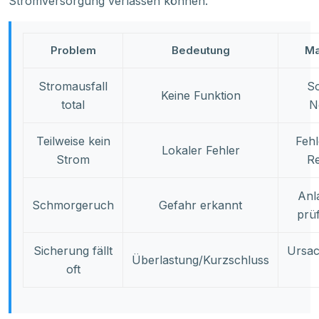
Stromversorgung verlassen können.
Problem
Bedeutung
M
Stromausfall
So
Keine Funktion
total
N
Teilweise kein
Feh
Lokaler Fehler
Strom
R
Anl
Schmorgeruch
Gefahr erkannt
prü
Sicherung fällt
Ursac
Überlastung/Kurzschluss
oft